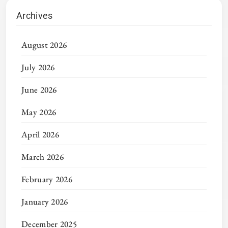
Archives
August 2026
July 2026
June 2026
May 2026
April 2026
March 2026
February 2026
January 2026
December 2025