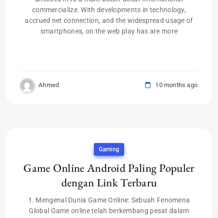
commercialize. With developments in technology,
accrued net connection, and the widespread usage of
smartphones, on the web play has are more
Ahmed
10 months ago
Gaming
Game Online Android Paling Populer
dengan Link Terbaru
1. Mengenal Dunia Game Online: Sebuah Fenomena
Global Game online telah berkembang pesat dalam