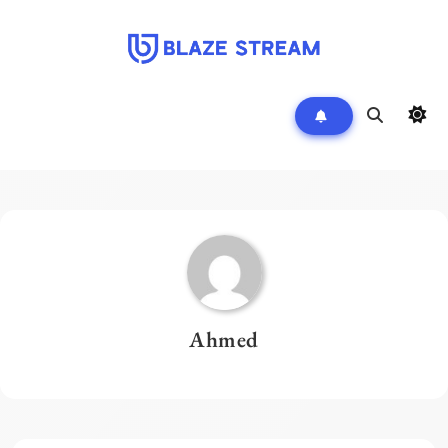
Skip
to
content
Blazestream
Ahmed