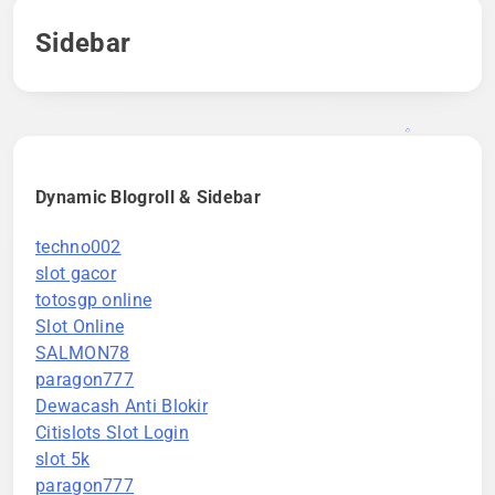
Sidebar
Dynamic Blogroll & Sidebar
techno002
slot gacor
totosgp online
Slot Online
SALMON78
paragon777
Dewacash Anti Blokir
Citislots Slot Login
slot 5k
paragon777