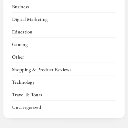
Business
Digital Marketing
Education
Gaming
Other
Shopping & Product Reviews
Technology
Travel & Tours
Uncategorized