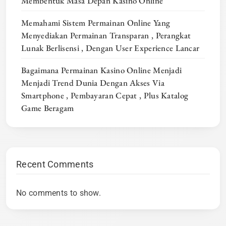
Membentuk Masa Depan Kasino Online
Memahami Sistem Permainan Online Yang
Menyediakan Permainan Transparan , Perangkat
Lunak Berlisensi , Dengan User Experience Lancar
Bagaimana Permainan Kasino Online Menjadi
Menjadi Trend Dunia Dengan Akses Via
Smartphone , Pembayaran Cepat , Plus Katalog
Game Beragam
Recent Comments
No comments to show.