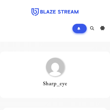
Skip
to
content
Blazestream
Sharp_eye