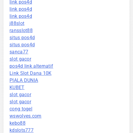
link pos4d
link pos4d
link pos4d
j88slot
ransslot88
situs pos4d
situs pos4d
sanca77
slot gacor
pos4d link alternatif
Link Slot Dana 10K
PIALA DUNIA
KUBET
slot gacor
slot gacor
cong togel
wswolves.com
kebo88
kdslots777