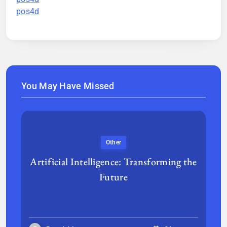
pos4d
You May Have Missed
Other
Artificial Intelligence: Transforming the
Future