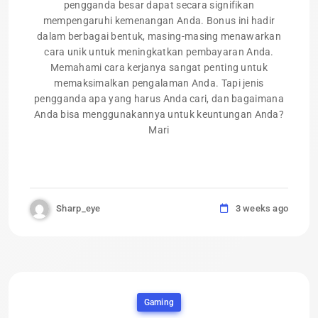
pengganda besar dapat secara signifikan
mempengaruhi kemenangan Anda. Bonus ini hadir
dalam berbagai bentuk, masing-masing menawarkan
cara unik untuk meningkatkan pembayaran Anda.
Memahami cara kerjanya sangat penting untuk
memaksimalkan pengalaman Anda. Tapi jenis
pengganda apa yang harus Anda cari, dan bagaimana
Anda bisa menggunakannya untuk keuntungan Anda?
Mari
Sharp_eye
3 weeks ago
Gaming