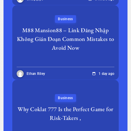
Business
M88 Mansion88 – Link Đăng Nhập
Không Gián Đoạn Common Mistakes to
Avoid Now
Ethan Riley
1 day ago
Business
Why Coklat 777 Is the Perfect Game for
Risk-Takers ,