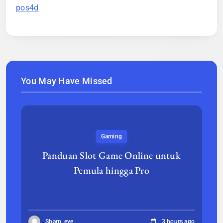
pos4d
You May Have Missed
Gaming
Panduan Slot Game Online untuk
Pemula hingga Pro
Sharp_eye
3 hours ago