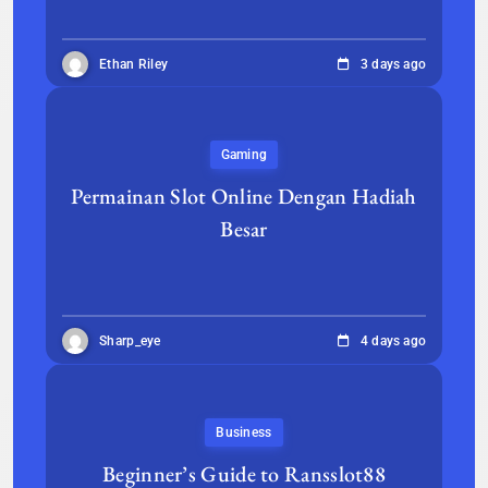
Ethan Riley
3 days ago
Gaming
Permainan Slot Online Dengan Hadiah
Besar
Sharp_eye
4 days ago
Business
Beginner’s Guide to Ransslot88