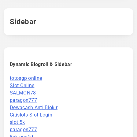
Sidebar
Dynamic Blogroll & Sidebar
totosgp online
Slot Online
SALMON78
paragon777
Dewacash Anti Blokir
Citislots Slot Login
slot 5k
paragon777
link pos4d