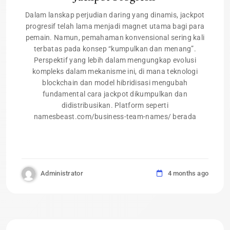
Dalam lanskap perjudian daring yang dinamis, jackpot
progresif telah lama menjadi magnet utama bagi para
pemain. Namun, pemahaman konvensional sering kali
terbatas pada konsep “kumpulkan dan menang”.
Perspektif yang lebih dalam mengungkap evolusi
kompleks dalam mekanisme ini, di mana teknologi
blockchain dan model hibridisasi mengubah
fundamental cara jackpot dikumpulkan dan
didistribusikan. Platform seperti
namesbeast.com/business-team-names/ berada
Administrator
4 months ago