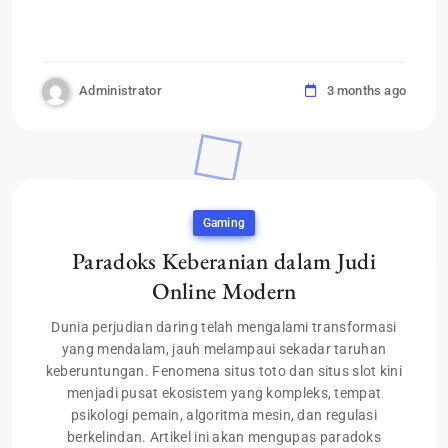
Administrator
3 months ago
Gaming
Paradoks Keberanian dalam Judi
Online Modern
Dunia perjudian daring telah mengalami transformasi
yang mendalam, jauh melampaui sekadar taruhan
keberuntungan. Fenomena situs toto dan situs slot kini
menjadi pusat ekosistem yang kompleks, tempat
psikologi pemain, algoritma mesin, dan regulasi
berkelindan. Artikel ini akan mengupas paradoks