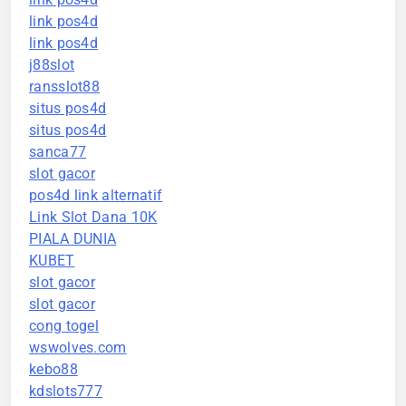
link pos4d
link pos4d
j88slot
ransslot88
situs pos4d
situs pos4d
sanca77
slot gacor
pos4d link alternatif
Link Slot Dana 10K
PIALA DUNIA
KUBET
slot gacor
slot gacor
cong togel
wswolves.com
kebo88
kdslots777