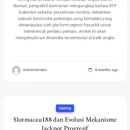
Namun, perspektif kontrarian mengungkap bahwa RTP
bukanlah sekadar persentase teoretis, melainkan
sebuah konstruksi psikologis yang kompleks yang
dimanipulasi oleh platform seperti Pasar88 untuk
membentuk perilaku pemain. Artikel ini akan
mengeksplorasi dinamika tersembunyi di balik angka
Administrator
4 months ago
Gaming
Slotmacau188 dan Evolusi Mekanisme
Jackpot Progresif