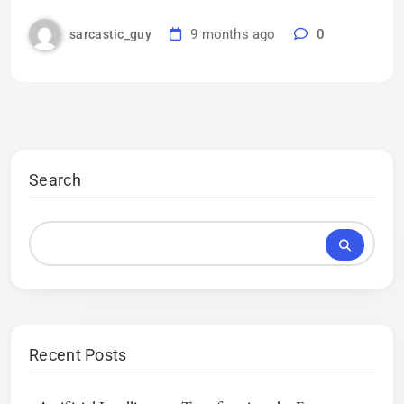
9 months ago
0
sarcastic_guy
Search
Recent Posts