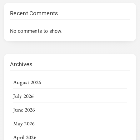
Recent Comments
No comments to show.
Archives
August 2026
July 2026
June 2026
May 2026
April 2026