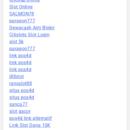
Slot Online
SALMON78
paragon777
Dewacash Anti Blokir
Citislots Slot Login
slot 5k
paragon777
link pos4d
link pos4d
link pos4d
j88slot
ransslot88
situs pos4d
situs pos4d
sanca77
slot gacor
pos4d link alternatif
Link Slot Dana 10K