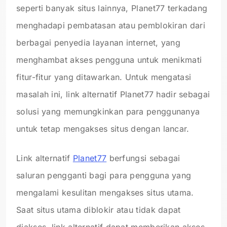
seperti banyak situs lainnya, Planet77 terkadang
menghadapi pembatasan atau pemblokiran dari
berbagai penyedia layanan internet, yang
menghambat akses pengguna untuk menikmati
fitur-fitur yang ditawarkan. Untuk mengatasi
masalah ini, link alternatif Planet77 hadir sebagai
solusi yang memungkinkan para penggunanya
untuk tetap mengakses situs dengan lancar.
Link alternatif
Planet77
berfungsi sebagai
saluran pengganti bagi para pengguna yang
mengalami kesulitan mengakses situs utama.
Saat situs utama diblokir atau tidak dapat