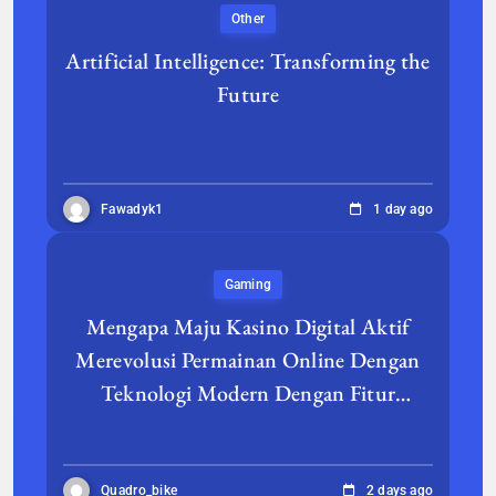
Other
Artificial Intelligence: Transforming the
Future
Fawadyk1
1 day ago
Gaming
Mengapa Maju Kasino Digital Aktif
Merevolusi Permainan Online Dengan
Teknologi Modern Dengan Fitur
Berfokus Pada Pemain
Quadro_bike
2 days ago