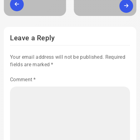
Leave a Reply
Your email address will not be published.
Required
fields are marked
*
Comment
*