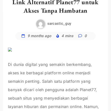
Link Alternatif Planet77 untuk
Akses Tanpa Hambatan
sarcastic_guy
9 months ago
4 mins
0
Di dunia digital yang semakin berkembang,
akses ke berbagai platform online menjadi
semakin penting. Salah satu platform yang
banyak dicari oleh pengguna adalah Planet77,
sebuah situs yang menyediakan berbagai
layanan hiburan dan permainan online. Namun,