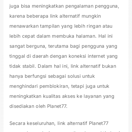
juga bisa meningkatkan pengalaman pengguna,
karena beberapa link alternatif mungkin
menawarkan tampilan yang lebih ringan atau
lebih cepat dalam membuka halaman. Hal ini
sangat berguna, terutama bagi pengguna yang
tinggal di daerah dengan koneksi internet yang
tidak stabil. Dalam hal ini, link alternatif bukan
hanya berfungsi sebagai solusi untuk
menghindari pemblokiran, tetapi juga untuk
meningkatkan kualitas akses ke layanan yang
disediakan oleh Planet77.
Secara keseluruhan, link alternatif Planet77