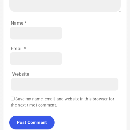
Name
*
Email
*
Website
Save my name, email, and website in this browser for
the next time I comment.