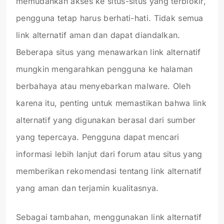
memudahkan akses ke situs-situs yang terblokir,
pengguna tetap harus berhati-hati. Tidak semua
link alternatif aman dan dapat diandalkan.
Beberapa situs yang menawarkan link alternatif
mungkin mengarahkan pengguna ke halaman
berbahaya atau menyebarkan malware. Oleh
karena itu, penting untuk memastikan bahwa link
alternatif yang digunakan berasal dari sumber
yang tepercaya. Pengguna dapat mencari
informasi lebih lanjut dari forum atau situs yang
memberikan rekomendasi tentang link alternatif
yang aman dan terjamin kualitasnya.
Sebagai tambahan, menggunakan link alternatif