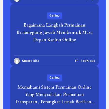
Gaming
Bagaimana Langkah Permainan
Bertanggung Jawab Membentuk Masa
Depan Kasino Online
Quadro_bike
2 days ago
Gaming
Memahami Sistem Permainan Online
Yang Menyediakan Permainan
Transparan , Perangkat Lunak Berlisensi
, Dengan User Experience Lancar