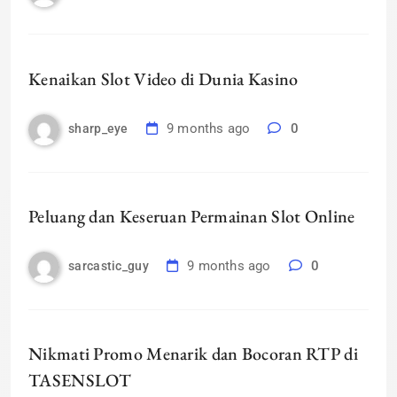
Kenaikan Slot Video di Dunia Kasino
9 months ago
0
sharp_eye
Peluang dan Keseruan Permainan Slot Online
9 months ago
0
sarcastic_guy
Nikmati Promo Menarik dan Bocoran RTP di
TASENSLOT