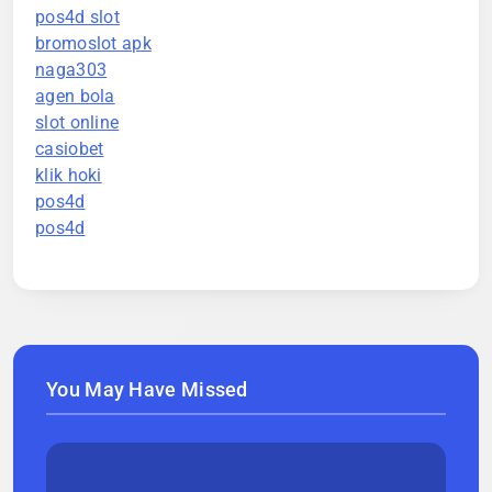
pos4d slot
bromoslot apk
naga303
agen bola
slot online
casiobet
klik hoki
pos4d
pos4d
You May Have Missed