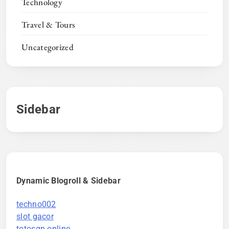
Technology
Travel & Tours
Uncategorized
Sidebar
Dynamic Blogroll & Sidebar
techno002
slot gacor
totosgp online