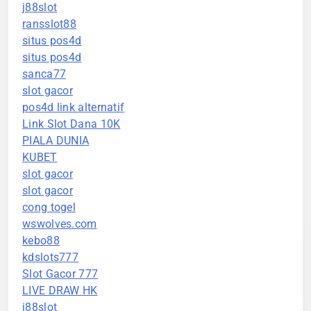
j88slot
ransslot88
situs pos4d
situs pos4d
sanca77
slot gacor
pos4d link alternatif
Link Slot Dana 10K
PIALA DUNIA
KUBET
slot gacor
slot gacor
cong togel
wswolves.com
kebo88
kdslots777
Slot Gacor 777
LIVE DRAW HK
j88slot