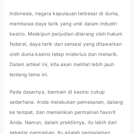
Indonesia, negara kepulauan terbesar di dunia,
membawa daya tarik yang unik dalam industri
kasino. Meskipun perjudian dilarang oleh hukum
federal, daya tarik dan sensasi yang ditawarkan
oleh dunia kasino tetap misterius dan menarik.
Dalam artikel ini, kita akan melihat lebih jauh
tentang tema ini.
Pada dasarnya, bermain di kasino cukup
sederhana. Anda melakukan pemesanan, datang
ke tempat, dan memainkan permainan favorit
Anda. Namun, dalam praktiknya, itu lebih dari
sekedar permainan. Itu adalah pengalaman