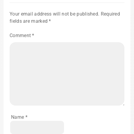
Your email address will not be published.
Required
fields are marked
*
Comment
*
Name
*