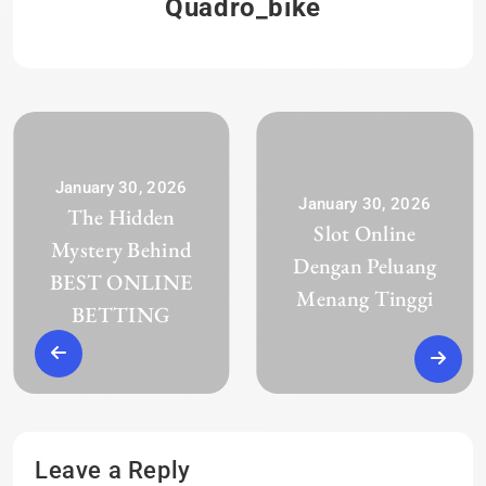
Quadro_bike
January 30, 2026
January 30, 2026
The Hidden
Slot Online
Mystery Behind
Dengan Peluang
BEST ONLINE
Menang Tinggi
BETTING
Leave a Reply