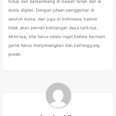
hidup dan berkembang di bawah tanah dan di
dunia digital. Dengan jutaan penggemar di
seluruh dunia, dan juga di Indonesia, kasino
tidak akan pernah kehilangan daya tariknya.
Akhirnya, kita harus selalu ingat bahwa bermain
game harus menyenangkan dan bertanggung
jawab.