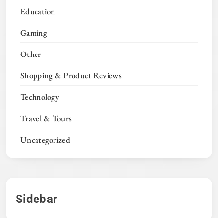
Education
Gaming
Other
Shopping & Product Reviews
Technology
Travel & Tours
Uncategorized
Sidebar