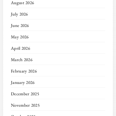
August 2026
July 2026
June 2026
May 2026
April 2026
March 2026
February 2026
January 2026
December 2025
November 2025