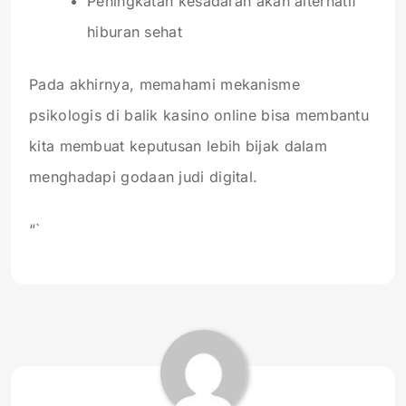
Peningkatan kesadaran akan alternatif
hiburan sehat
Pada akhirnya, memahami mekanisme
psikologis di balik kasino online bisa membantu
kita membuat keputusan lebih bijak dalam
menghadapi godaan judi digital.
“`