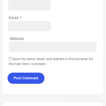
Email
*
Website
Save my name, email, and website in this browser for
the next time I comment.