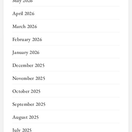
May 2026
April 2026
March 2026
February 2026
January 2026
December 2025
November 2025
October 2025
September 2025
August 2025
July 2025