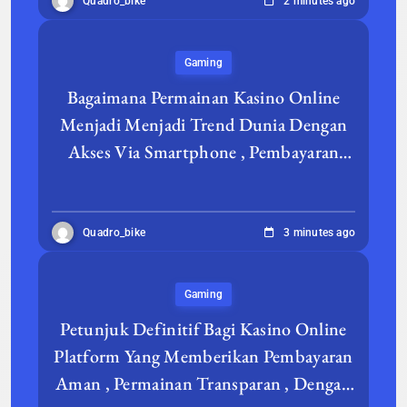
Quadro_bike
2 minutes ago
Gaming
Bagaimana Permainan Kasino Online
Menjadi Menjadi Trend Dunia Dengan
Akses Via Smartphone , Pembayaran
Cepat , Plus Katalog Game Beragam
Quadro_bike
3 minutes ago
Gaming
Petunjuk Definitif Bagi Kasino Online
Platform Yang Memberikan Pembayaran
Aman , Permainan Transparan , Dengan