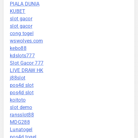
PIALA DUNIA
KUBET
slot gacor
slot gacor
cong togel
wswolves.com
kebo88
kdslots777
Slot Gacor 777
LIVE DRAW HK
j88slot
pos4d slot
pos4d slot
koitoto
slot demo
ransslot88
MDG288
Lunatogel
pos4d togel