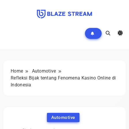
Skip
to
content
Blazestream
Home
Automotive
Refleksi Bijak tentang Fenomena Kasino Online di
Indonesia
Automotive