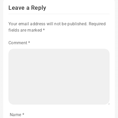
Leave a Reply
Your email address will not be published.
Required
fields are marked
*
Comment
*
Name
*