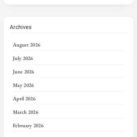
Archives
August 2026
July 2026
June 2026
May 2026
April 2026
March 2026
February 2026