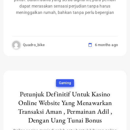
dapat merasakan sensasi perjudian tanpa harus
meninggalkan rumah, bahkan tanpa perlu bepergian
Quadro_bike
6 months ago
Gaming
Petunjuk Definitif Untuk Kasino
Online Website Yang Menawarkan
Transaksi Aman , Permainan Adil ,
Dengan Uang Tunai Bonus