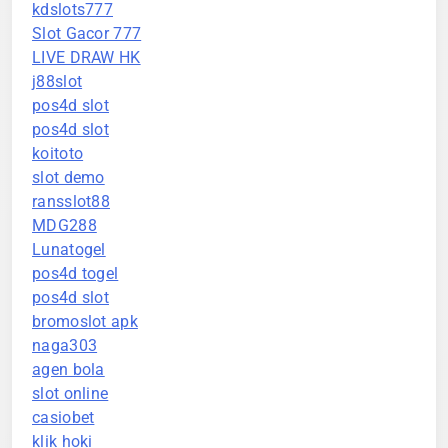
kdslots777
Slot Gacor 777
LIVE DRAW HK
j88slot
pos4d slot
pos4d slot
koitoto
slot demo
ransslot88
MDG288
Lunatogel
pos4d togel
pos4d slot
bromoslot apk
naga303
agen bola
slot online
casiobet
klik hoki