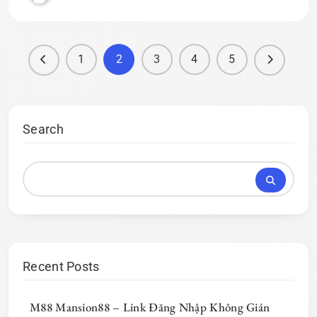
1
2
3
4
5
Search
Recent Posts
M88 Mansion88 – Link Đăng Nhập Không Gián