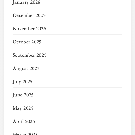
January 2026
December 2025
November 2025
October 2025
September 2025
August 2025
July 2025
June 2025
May 2025
April 2025
March 2025