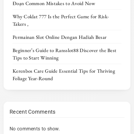
Đoạn Common Mistakes to Avoid Now
Why Coklat 777 Is the Perfect Game for Risk-
Takers ,
Permainan Slot Online Dengan Hadiah Besar
Beginner’s Guide to Ransslot88 Discover the Best
Tips to Start Winning
Kerenbos Care Guide Essential Tips for Thriving
Foliage Year-Round
Recent Comments
No comments to show.