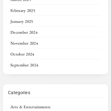
February 2025
January 2025
December 2024
November 2024
October 2024
September 2024
Categories
Arts & Entertainments