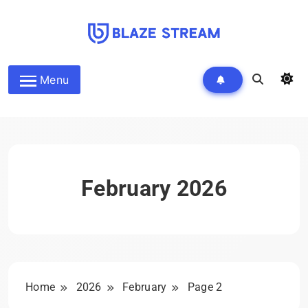
Skip
to
content
Blazestream
Menu
February 2026
Home
2026
February
Page 2