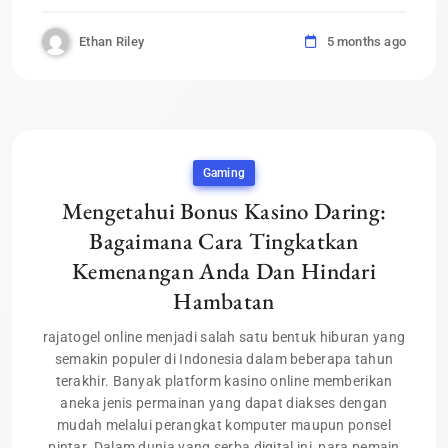
Ethan Riley
5 months ago
Gaming
Mengetahui Bonus Kasino Daring:
Bagaimana Cara Tingkatkan
Kemenangan Anda Dan Hindari
Hambatan
rajatogel online menjadi salah satu bentuk hiburan yang
semakin populer di Indonesia dalam beberapa tahun
terakhir. Banyak platform kasino online memberikan
aneka jenis permainan yang dapat diakses dengan
mudah melalui perangkat komputer maupun ponsel
pintar. Dalam dunia yang serba digital ini, para pemain