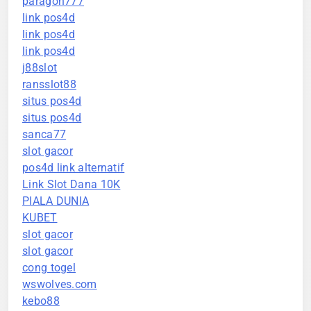
paragon777
link pos4d
link pos4d
link pos4d
j88slot
ransslot88
situs pos4d
situs pos4d
sanca77
slot gacor
pos4d link alternatif
Link Slot Dana 10K
PIALA DUNIA
KUBET
slot gacor
slot gacor
cong togel
wswolves.com
kebo88