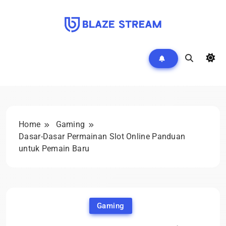
Skip
to
content
Blazestream
Home
Gaming
Dasar-Dasar Permainan Slot Online Panduan
untuk Pemain Baru
Gaming