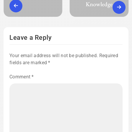
Knowledge
Leave a Reply
Your email address will not be published.
Required
fields are marked
*
Comment
*