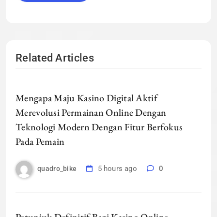
Related Articles
Mengapa Maju Kasino Digital Aktif
Merevolusi Permainan Online Dengan
Teknologi Modern Dengan Fitur Berfokus
Pada Pemain
5 hours ago
0
quadro_bike
Petunjuk Definitif Bagi Kasino Online