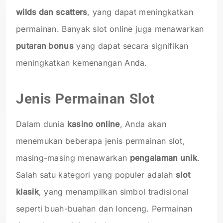
wilds dan scatters
, yang dapat meningkatkan
permainan. Banyak slot online juga menawarkan
putaran bonus
yang dapat secara signifikan
meningkatkan kemenangan Anda.
Jenis Permainan Slot
Dalam dunia
kasino online
, Anda akan
menemukan beberapa jenis permainan slot,
masing-masing menawarkan
pengalaman unik
.
Salah satu kategori yang populer adalah
slot
klasik
, yang menampilkan simbol tradisional
seperti buah-buahan dan lonceng. Permainan