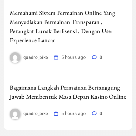
Memahami Sistem Permainan Online Yang
Menyediakan Permainan Transparan ,
Perangkat Lunak Berlisensi , Dengan User
Experience Lancar
5 hours ago
0
quadro_bike
Bagaimana Langkah Permainan Bertanggung
Jawab Membentuk Masa Depan Kasino Online
5 hours ago
0
quadro_bike