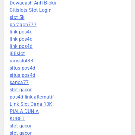
Dewacash Anti Blokir
Citislots Slot Login
slot 5k
paragon777
link pos4d
link pos4d
link pos4d
j88slot
ransslot88
situs pos4d
situs pos4d
sanca77
slot gacor
pos4d link alternatif
Link Slot Dana 10K
PIALA DUNIA
KUBET
slot gacor
slot gacor