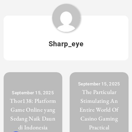
Sharp_eye
September 15, 2025
The Particular
September 15, 2025
Thor138: Platform
Stimulating An
Game Online yang
Entire World Of
Sedang Naik Daun
Casino Gaming
di Indonesia
Practical