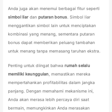
Anda juga akan menemui berbagai fitur seperti
simbol liar
dan
putaran bonus
. Simbol liar
menggantikan simbol lain untuk menciptakan
kombinasi yang menang, sementara putaran
bonus dapat memberikan peluang tambahan
untuk menang tanpa memasang taruhan ekstra.
Penting untuk diingat bahwa
rumah selalu
memiliki keunggulan
, memastikan mereka
mempertahankan profitabilitas dalam jangka
panjang. Dengan memahami mekanisme ini,
Anda akan merasa lebih percaya diri saat
bermain, memungkinkan Anda merasakan