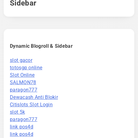
Sidebar
Dynamic Blogroll & Sidebar
slot gacor
totosgp online
Slot Online
SALMON78
paragon777
Dewacash Anti Blokir
Citislots Slot Login
slot 5k
paragon777
link pos4d
link pos4d