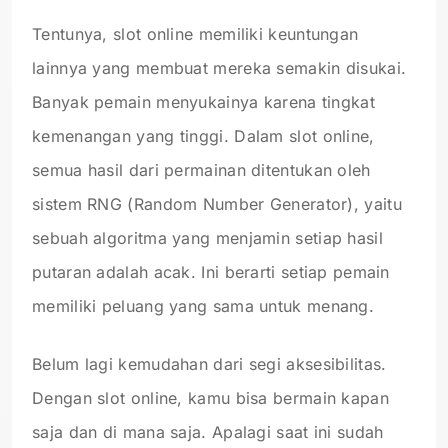
Tentunya, slot online memiliki keuntungan
lainnya yang membuat mereka semakin disukai.
Banyak pemain menyukainya karena tingkat
kemenangan yang tinggi. Dalam slot online,
semua hasil dari permainan ditentukan oleh
sistem RNG (Random Number Generator), yaitu
sebuah algoritma yang menjamin setiap hasil
putaran adalah acak. Ini berarti setiap pemain
memiliki peluang yang sama untuk menang.
Belum lagi kemudahan dari segi aksesibilitas.
Dengan slot online, kamu bisa bermain kapan
saja dan di mana saja. Apalagi saat ini sudah