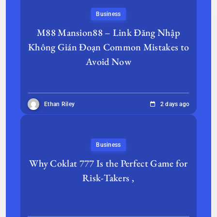
Business
M88 Mansion88 – Link Đăng Nhập
Không Gián Đoạn Common Mistakes to
Avoid Now
Ethan Riley
2 days ago
Business
Why Coklat 777 Is the Perfect Game for
Risk-Takers ,