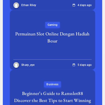
Ethan Riley
4 days ago
Gaming
Permainan Slot Online Dengan Hadiah
Besar
Sharp_eye
5 days ago
Business
Beginner’s Guide to Ransslot88
Discover the Best Tips to Start Winning