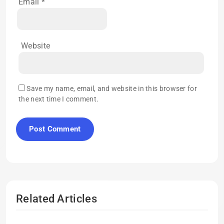
Email
*
Website
Save my name, email, and website in this browser for
the next time I comment.
Related Articles