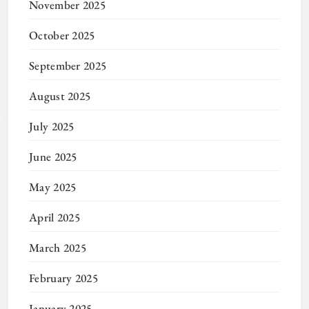
November 2025
October 2025
September 2025
August 2025
July 2025
June 2025
May 2025
April 2025
March 2025
February 2025
January 2025