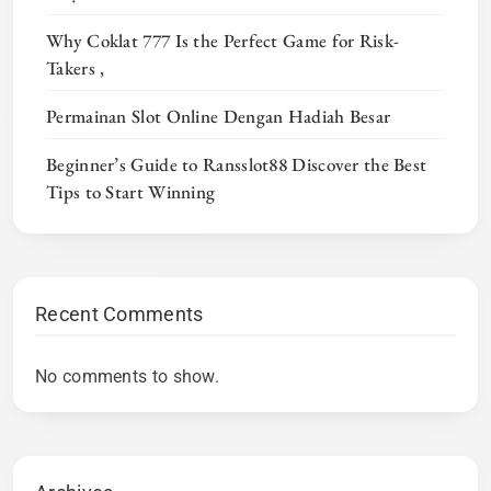
Why Coklat 777 Is the Perfect Game for Risk-
Takers ,
Permainan Slot Online Dengan Hadiah Besar
Beginner’s Guide to Ransslot88 Discover the Best
Tips to Start Winning
Recent Comments
No comments to show.