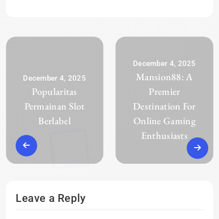
December 4, 2025
Mansion88: A
December 4, 2025
Popularitas
Premier
Permainan Slot
Destination For
Berlabel
Online Gaming
Enthusiasts
Leave a Reply