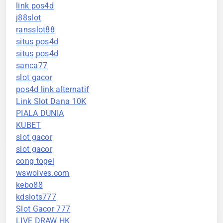
link pos4d
j88slot
ransslot88
situs pos4d
situs pos4d
sanca77
slot gacor
pos4d link alternatif
Link Slot Dana 10K
PIALA DUNIA
KUBET
slot gacor
slot gacor
cong togel
wswolves.com
kebo88
kdslots777
Slot Gacor 777
LIVE DRAW HK