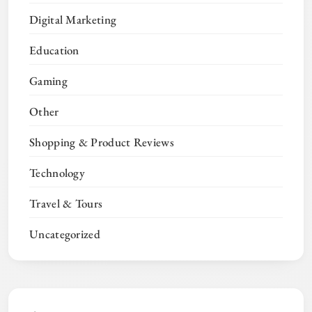
Digital Marketing
Education
Gaming
Other
Shopping & Product Reviews
Technology
Travel & Tours
Uncategorized