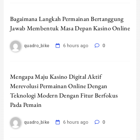
Bagaimana Langkah Permainan Bertanggung
Jawab Membentuk Masa Depan Kasino Online
6 hours ago
0
quadro_bike
Mengapa Maju Kasino Digital Aktif
Merevolusi Permainan Online Dengan
Teknologi Modern Dengan Fitur Berfokus
Pada Pemain
6 hours ago
0
quadro_bike