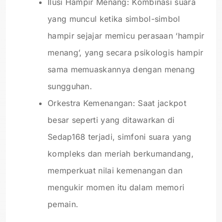
Ilusi Hampir Menang: Kombinasi suara
yang muncul ketika simbol-simbol
hampir sejajar memicu perasaan ‘hampir
menang’, yang secara psikologis hampir
sama memuaskannya dengan menang
sungguhan.
Orkestra Kemenangan: Saat jackpot
besar seperti yang ditawarkan di
Sedap168 terjadi, simfoni suara yang
kompleks dan meriah berkumandang,
memperkuat nilai kemenangan dan
mengukir momen itu dalam memori
pemain.