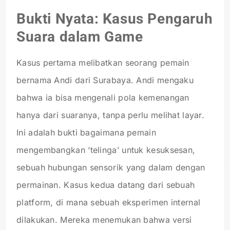
Bukti Nyata: Kasus Pengaruh
Suara dalam Game
Kasus pertama melibatkan seorang pemain
bernama Andi dari Surabaya. Andi mengaku
bahwa ia bisa mengenali pola kemenangan
hanya dari suaranya, tanpa perlu melihat layar.
Ini adalah bukti bagaimana pemain
mengembangkan ‘telinga’ untuk kesuksesan,
sebuah hubungan sensorik yang dalam dengan
permainan. Kasus kedua datang dari sebuah
platform, di mana sebuah eksperimen internal
dilakukan. Mereka menemukan bahwa versi