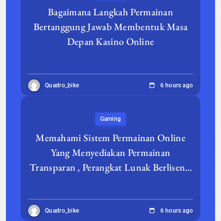
Bagaimana Langkah Permainan
Bertanggung Jawab Membentuk Masa
Depan Kasino Online
Quadro_bike
6 hours ago
Gaming
Memahami Sistem Permainan Online
Yang Menyediakan Permainan
Transparan , Perangkat Lunak Berlisensi
, Dengan User Experience Lancar
Quadro_bike
6 hours ago