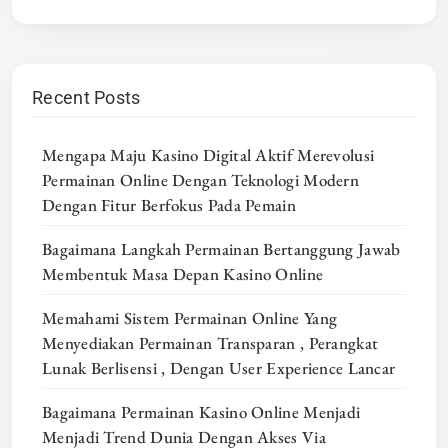
Recent Posts
Mengapa Maju Kasino Digital Aktif Merevolusi
Permainan Online Dengan Teknologi Modern
Dengan Fitur Berfokus Pada Pemain
Bagaimana Langkah Permainan Bertanggung Jawab
Membentuk Masa Depan Kasino Online
Memahami Sistem Permainan Online Yang
Menyediakan Permainan Transparan , Perangkat
Lunak Berlisensi , Dengan User Experience Lancar
Bagaimana Permainan Kasino Online Menjadi
Menjadi Trend Dunia Dengan Akses Via