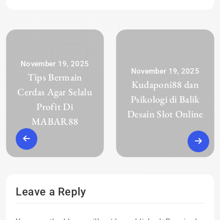
November 19, 2025
November 19, 2025
Tips Bermain
Kudaponi88 dan
Cerdas Agar Selalu
Psikologi di Balik
Profit Di
Desain Slot Online
MABAR88
Leave a Reply