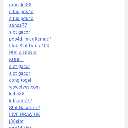
ransslot88
situs pos4d
situs pos4d
sanca77
slot gacor
pos4d link alternatif
Link Slot Dana 10K
PIALA DUNIA
KUBET
slot gacor
slot gacor
cong togel
wswolves.com
kebo88
kdslots777
Slot Gacor 777
LIVE DRAW HK
j88slot