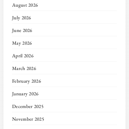
August 2026
July 2026
June 2026
May 2026
April 2026
March 2026
February 2026
January 2026
December 2025
November 2025