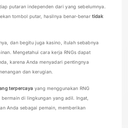
tiap putaran independen dari yang sebelumnya.
nekan tombol putar, hasilnya benar-benar
tidak
ya, dan begitu juga kasino, itulah sebabnya
nan. Mengetahui cara kerja RNGs dapat
da, karena Anda menyadari pentingnya
menangan dan kerugian.
yang terpercaya
yang menggunakan RNG
bermain di lingkungan yang adil. Ingat,
n Anda sebagai pemain, memberikan