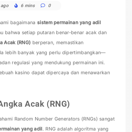
 ago
6 mins
0
ahami bagaimana
sistem permainan yang adil
ahu bahwa setiap putaran benar-benar acak dan
a Acak (RNG)
berperan, memastikan
ada lebih banyak yang perlu dipertimbangkan—
dan regulasi yang mendukung permainan ini.
 sebuah kasino dapat dipercaya dan menawarkan
Angka Acak (RNG)
emahami Random Number Generators (RNGs) sangat
ermainan yang adil
. RNG adalah algoritma yang