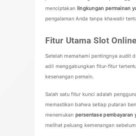
menciptakan
lingkungan permainan 
pengalaman Anda tanpa khawatir tenta
Fitur Utama Slot Online
Setelah memahami pentingnya audit da
adil menggabungkan fitur-fitur terte
kesenangan pemain.
Salah satu fitur kunci adalah pengg
memastikan bahwa setiap putaran ben
menemukan
persentase pembayaran 
melihat peluang kemenangan sebelum