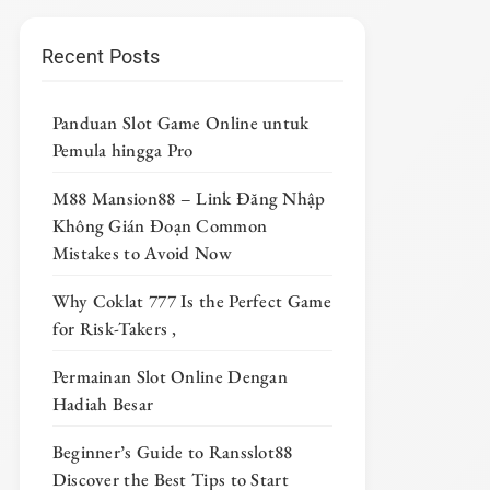
Recent Posts
Panduan Slot Game Online untuk
Pemula hingga Pro
M88 Mansion88 – Link Đăng Nhập
Không Gián Đoạn Common
Mistakes to Avoid Now
Why Coklat 777 Is the Perfect Game
for Risk-Takers ,
Permainan Slot Online Dengan
Hadiah Besar
Beginner’s Guide to Ransslot88
Discover the Best Tips to Start