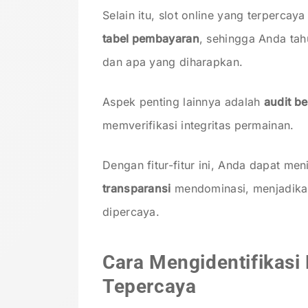
Selain itu, slot online yang terperca
tabel pembayaran
, sehingga Anda tah
dan apa yang diharapkan.
Aspek penting lainnya adalah
audit be
memverifikasi integritas permainan.
Dengan fitur-fitur ini, Anda dapat m
transparansi
mendominasi, menjadikan
dipercaya.
Cara Mengidentifikasi
Tepercaya