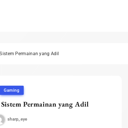
 Sistem Permainan yang Adil
Gaming
 Sistem Permainan yang Adil
sharp_eye