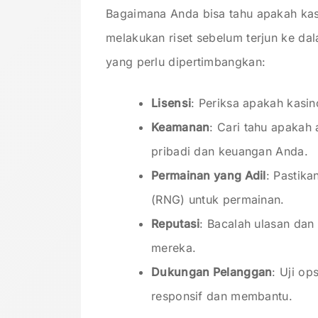
Bagaimana Anda bisa tahu apakah kasi
melakukan riset sebelum terjun ke da
yang perlu dipertimbangkan:
Lisensi
: Periksa apakah kasino
Keamanan
: Cari tahu apakah 
pribadi dan keuangan Anda.
Permainan yang Adil
: Pastik
(RNG) untuk permainan.
Reputasi
: Bacalah ulasan dan
mereka.
Dukungan Pelanggan
: Uji o
responsif dan membantu.