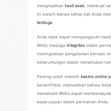
menghasilkan
hasil acak
, membuat se
Ini berarti bahwa setiap kali Anda me
terduga
.
Anda tidak dapat mempengaruhi hasiln
RNGs menjaga
integritas
dalam permai
meningkatkan pengalaman bermain An
keberuntungan dalam menentukan ke
Penting untuk memilih
kasino online 
bersertifikat, memastikan bahwa Anda 
memahami RNGs dapat memberdayaka
kepercayaan dalam permainan Anda.