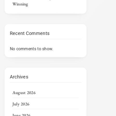
Winning
Recent Comments
No comments to show.
Archives
August 2026
July 2026
June 2026