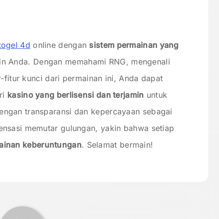
togel 4d
online dengan
sistem permainan yang
in Anda. Dengan memahami RNG, mengenali
-fitur kunci dari permainan ini, Anda dapat
ri
kasino yang berlisensi dan terjamin
untuk
engan transparansi dan kepercayaan sebagai
ensasi memutar gulungan, yakin bahwa setiap
ainan keberuntungan
. Selamat bermain!